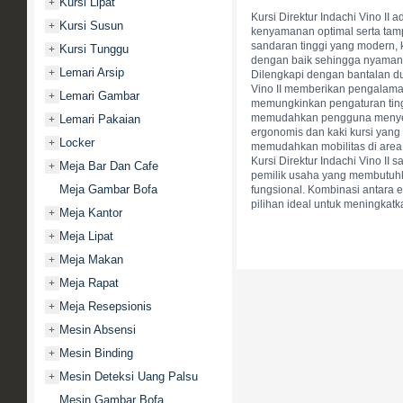
Kursi Lipat
+
Kursi Direktur Indachi Vino II
Kursi Susun
+
kenyamanan optimal serta tamp
sandaran tinggi yang modern,
Kursi Tunggu
+
dengan baik sehingga nyaman 
Lemari Arsip
+
Dilengkapi dengan bantalan du
Vino II memberikan pengalaman
Lemari Gambar
+
memungkinkan pengaturan tingg
memudahkan pengguna menyesua
Lemari Pakaian
+
ergonomis dan kaki kursi yan
Locker
+
memudahkan mobilitas di area 
Kursi Direktur Indachi Vino II
Meja Bar Dan Cafe
+
pemilik usaha yang membutuhk
Meja Gambar Bofa
fungsional. Kombinasi antara e
pilihan ideal untuk meningkatk
Meja Kantor
+
Meja Lipat
+
Meja Makan
+
Meja Rapat
+
Meja Resepsionis
+
Mesin Absensi
+
Mesin Binding
+
Mesin Deteksi Uang Palsu
+
Mesin Gambar Bofa