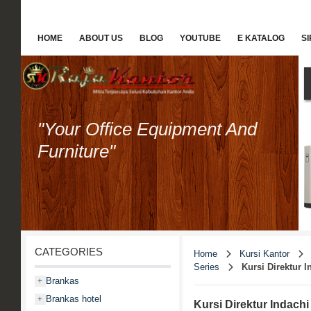
HOME
ABOUT US
BLOG
YOUTUBE
E KATALOG
S
"Your Office Equipment And
Furniture"
CATEGORIES
Home
Kursi Kantor
Series
Kursi Direktur I
Brankas
+
Brankas hotel
+
Kursi Direktur Indachi 