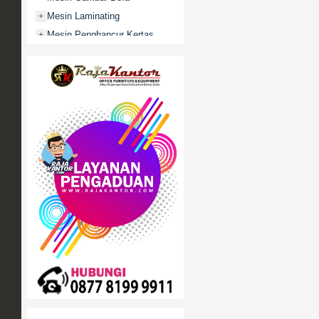
Mesin Laminating
+
Mesin Penghancur Kertas
+
Mesin Penghitung uang
+
Mobile File / Roll O Pack
+
Movitex
Paper Cutter
+
Partisi Kantor
+
Promo
Rak Serbaguna
+
Ranjang Besi
+
Sofa Kantor
+
Springbed
+
White Board / Papan Tulis
+