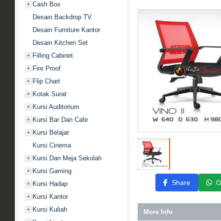
Cash Box
+
Desain Backdrop TV
Desain Furniture Kantor
Desain Kitchen Set
Filling Cabinet
+
Fire Proof
+
Flip Chart
+
Kotak Surat
+
Kursi Auditorium
+
Kursi Bar Dan Cafe
+
Kursi Belajar
+
Kursi Cinema
Kursi Dan Meja Sekolah
+
Kursi Gaming
+
Share
O
Kursi Hadap
+
Kursi Kantor
+
Kursi Kuliah
+
More Info