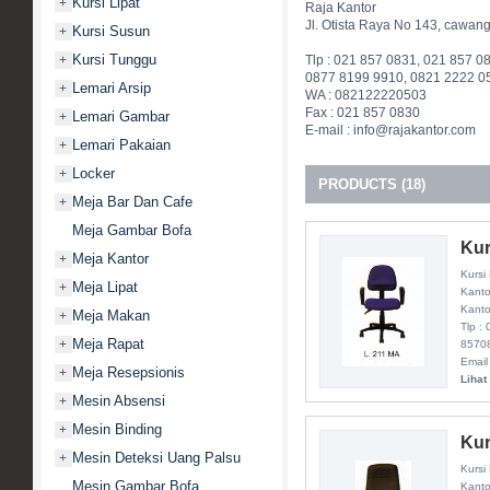
Kursi Lipat
+
Raja Kantor
Jl. Otista Raya No 143, cawan
Kursi Susun
+
Kursi Tunggu
Tlp : 021 857 0831, 021 857 0
+
0877 8199 9910, 0821 2222 0
Lemari Arsip
+
WA : 082122220503
Fax : 021 857 0830
Lemari Gambar
+
E-mail : info@rajakantor.com
Lemari Pakaian
+
Locker
+
PRODUCTS (18)
Meja Bar Dan Cafe
+
Meja Gambar Bofa
Kur
Meja Kantor
+
Kursi
Meja Lipat
+
Kanto
Kanto
Meja Makan
+
Tlp :
Meja Rapat
+
8570
Email
Meja Resepsionis
+
Lihat
Mesin Absensi
+
Mesin Binding
+
Kur
Mesin Deteksi Uang Palsu
+
Kursi
Mesin Gambar Bofa
Kanto