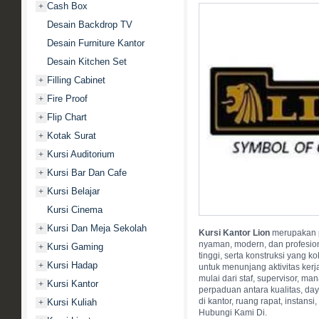
Cash Box
+
Desain Backdrop TV
Desain Furniture Kantor
Desain Kitchen Set
Filling Cabinet
+
Fire Proof
+
Flip Chart
+
Kotak Surat
+
Kursi Auditorium
+
Kursi Bar Dan Cafe
+
Kursi Belajar
+
Kursi Cinema
Kursi Dan Meja Sekolah
+
Kursi Kantor Lion
merupakan p
nyaman, modern, dan profesion
Kursi Gaming
+
tinggi, serta konstruksi yang 
Kursi Hadap
+
untuk menunjang aktivitas kerj
mulai dari staf, supervisor, man
Kursi Kantor
+
perpaduan antara kualitas, da
di kantor, ruang rapat, instans
Kursi Kuliah
+
Hubungi Kami Di.