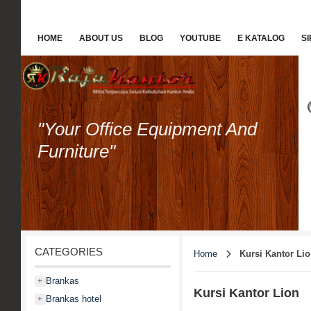
HOME
ABOUT US
BLOG
YOUTUBE
E KATALOG
S
"Your Office Equipment And
Furniture"
CATEGORIES
Home
Kursi Kantor Li
Brankas
+
Kursi Kantor Lion
Brankas hotel
+