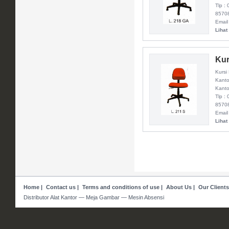
Tlp :
8570
Email
Lihat
Kur
Kursi 
Kanto
Kanto
Tlp :
8570
Email
Lihat
Home
|
Contact us
|
Terms and conditions of use
|
About Us
|
Our Clients
Distributor Alat Kantor — Meja Gambar — Mesin Absensi