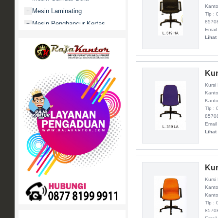
Kanto
Mesin Laminating
+
Tlp :
8570
Mesin Penghancur Kertas
+
Email
Mesin Penghitung uang
+
Lihat
Mobile File / Roll O Pack
+
Movitex
Kur
Paper Cutter
+
Kursi
Partisi Kantor
+
Kanto
Promo
Kanto
Tlp :
Rak Serbaguna
+
8570
Email
Ranjang Besi
+
Lihat
Sofa Kantor
+
Springbed
+
White Board / Papan Tulis
+
Kur
Kursi
Kanto
Kanto
Tlp :
8570