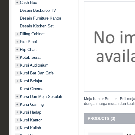
Cash Box
+
Desain Backdrop TV
Desain Furniture Kantor
Desain Kitchen Set
Filling Cabinet
+
Fire Proof
+
Flip Chart
+
Kotak Surat
+
Kursi Auditorium
+
Kursi Bar Dan Cafe
+
Kursi Belajar
+
Kursi Cinema
Kursi Dan Meja Sekolah
+
Meja Kantor Brother - Beli mej
dengan harga murah dan kualit
Kursi Gaming
+
Kursi Hadap
+
PRODUCTS (3)
Kursi Kantor
+
Kursi Kuliah
+