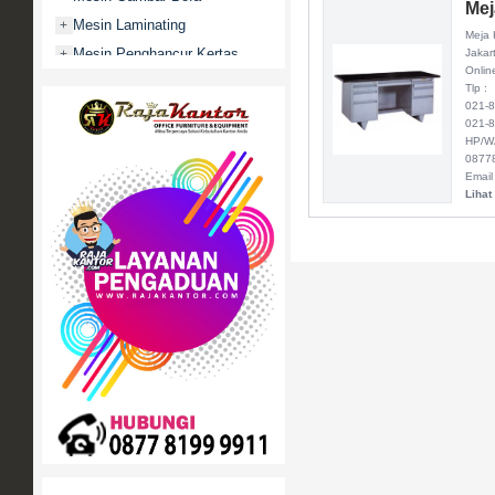
Mej
Mesin Laminating
+
Meja 
Mesin Penghancur Kertas
+
Jakar
Onlin
Mesin Penghitung uang
+
Tlp :
021-
Mobile File / Roll O Pack
+
021-
Movitex
HP/W
0877
Paper Cutter
+
Email
Lihat
Partisi Kantor
+
Promo
Rak Serbaguna
+
Ranjang Besi
+
Sofa Kantor
+
Springbed
+
White Board / Papan Tulis
+