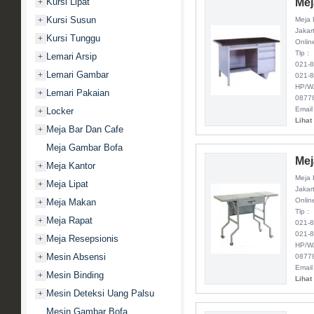
Kursi Lipat
Mej
+
Kursi Susun
+
Meja 
Jakar
Kursi Tunggu
+
Onlin
Tlp :
Lemari Arsip
+
021-
Lemari Gambar
+
021-
HP/W
Lemari Pakaian
+
0877
Email
Locker
+
Lihat
Meja Bar Dan Cafe
+
Meja Gambar Bofa
Mej
Meja Kantor
+
Meja 
Meja Lipat
+
Jakar
Onlin
Meja Makan
+
Tlp :
Meja Rapat
+
021-
021-
Meja Resepsionis
+
HP/W
Mesin Absensi
+
0877
Email
Mesin Binding
+
Lihat
Mesin Deteksi Uang Palsu
+
Mesin Gambar Bofa