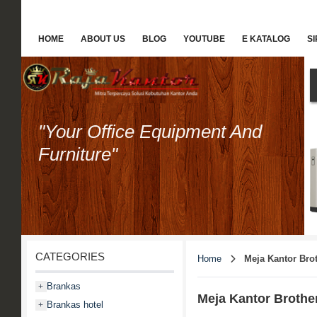
HOME
ABOUT US
BLOG
YOUTUBE
E KATALOG
S
"Your Office Equipment And
Furniture"
CATEGORIES
Home
Meja Kantor Bro
Brankas
+
Meja Kantor Brothe
Brankas hotel
+