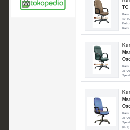
Kur
TC
Kursi
40 TC
Kebut
Kami 
Kur
Man
Osc
Kursi
38 Osc
Spesif
Kur
Man
Osc
Kursi
36 Os
Spesi
(021)