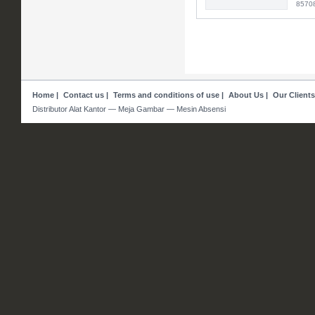
8570
Home
|
Contact us
|
Terms and conditions of use
|
About Us
|
Our Clients
Distributor Alat Kantor — Meja Gambar — Mesin Absensi