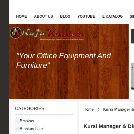
HOME
ABOUT US
BLOG
YOUTUBE
E KATALOG
S
"Your Office Equipment And
Furniture"
CATEGORIES
Home
Kursi Manager & 
Brankas
+
Kursi Manager & Di
Brankas hotel
+