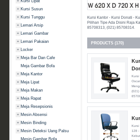
Kursi Lipat
+
Kursi Susun
+
Kursi Tunggu
+
Kursi Kantor - Kursi Donati -
Pilihan Tipe Ada Disini Raja K
Lemari Arsip
+
85708313, (021) 85708314.
Lemari Gambar
+
Lemari Pakaian
+
PRODUCTS (170)
Locker
+
Meja Bar Dan Cafe
+
Kur
Meja Gambar Bofa
Don
Meja Kantor
+
Kursi
Oscar
Meja Lipat
+
Menge
Meja Makan
+
(021)
85708
Meja Rapat
+
Meja Resepsionis
+
Mesin Absensi
+
Kur
Mesin Binding
+
Kursi
Mesin Deteksi Uang Palsu
+
128 -
Kebut
Mesin Gambar Bofa