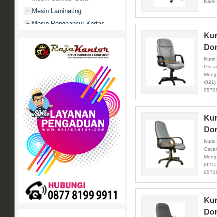
Kami 
Mesin Laminating
+
Mesin Penghancur Kertas
+
Kur
Mesin Penghitung uang
+
Don
Mobile File / Roll O Pack
+
Kursi
Movitex
Oscar
Paper Cutter
+
Menge
(021)
Partisi Kantor
+
85708
Promo
Rak Serbaguna
+
Kur
Ranjang Besi
+
Don
Sofa Kantor
+
Kursi
Springbed
Oscar
+
Menge
White Board / Papan Tulis
+
(021)
85708
Kur
Don