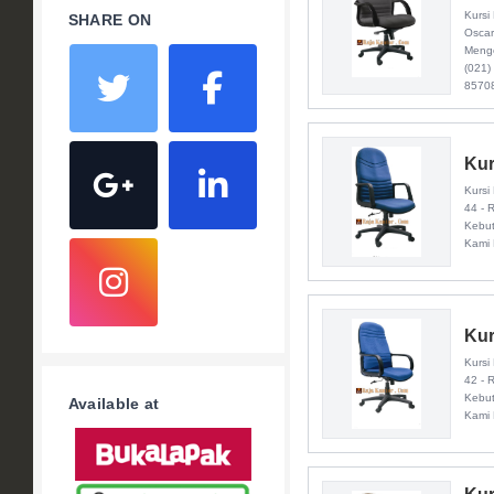
Kursi
SHARE ON
Oscar
Menge
(021)
85708
Kur
Kursi
44 - 
Kebut
Kami 
Kur
Kursi
42 - 
Kebut
Available at
Kami 