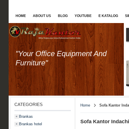
HOME
ABOUT US
BLOG
YOUTUBE
E KATALOG
S
"Your Office Equipment And
Furniture"
CATEGORIES
Home
Sofa Kantor Ind
Brankas
+
Sofa Kantor Indach
Brankas hotel
+