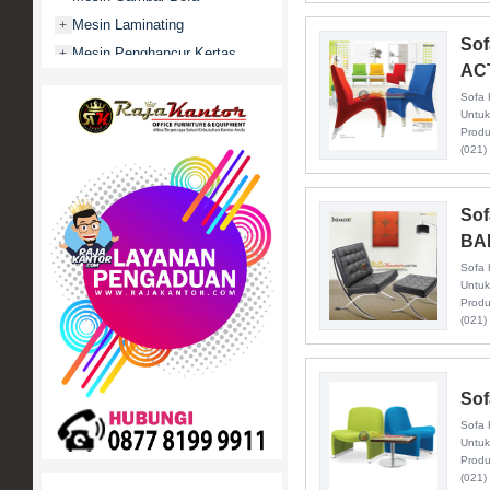
Mesin Laminating
+
Sof
Mesin Penghancur Kertas
+
AC
Mesin Penghitung uang
+
Sofa 
Mobile File / Roll O Pack
+
Untuk
Produ
Movitex
(021)
Paper Cutter
+
Partisi Kantor
+
Sof
Promo
BA
Rak Serbaguna
+
Sofa 
Ranjang Besi
+
Untuk
Produ
Sofa Kantor
+
(021)
Springbed
+
White Board / Papan Tulis
+
Sof
Sofa 
Untuk
Produ
(021)