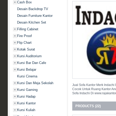
Cash Box
+
Desain Backdrop TV
Desain Furniture Kantor
Desain Kitchen Set
Filling Cabinet
+
Fire Proof
+
Flip Chart
+
Kotak Surat
+
Kursi Auditorium
+
Kursi Bar Dan Cafe
+
Kursi Belajar
+
Kursi Cinema
Kursi Dan Meja Sekolah
+
Jual Sofa Kantor Merk Indach
Cocok Untuk Ruang Kantor And
Kursi Gaming
+
Sofa Indachi Di www.rajakanto
Kursi Hadap
+
Kursi Kantor
+
PRODUCTS (22)
Kursi Kuliah
+