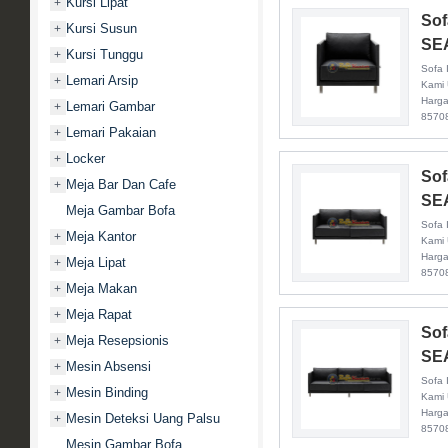
Kursi Lipat
+
Sof
Kursi Susun
+
SE
Kursi Tunggu
+
Sofa 
Lemari Arsip
+
Kami 
Harga
Lemari Gambar
+
85708
Lemari Pakaian
+
Locker
+
Sof
Meja Bar Dan Cafe
+
SE
Meja Gambar Bofa
Sofa 
Meja Kantor
+
Kami 
Harga
Meja Lipat
+
85708
Meja Makan
+
Meja Rapat
+
Sof
Meja Resepsionis
+
SE
Mesin Absensi
+
Sofa 
Mesin Binding
+
Kami 
Harga
Mesin Deteksi Uang Palsu
+
85708
Mesin Gambar Bofa