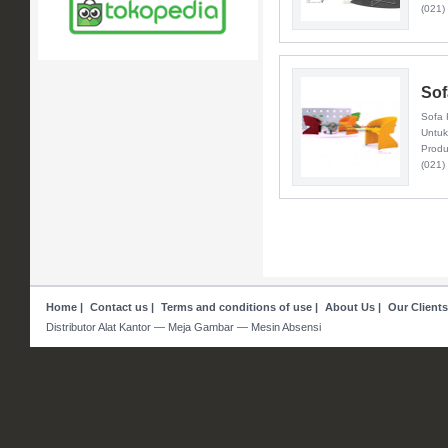
(021)
Sof
Sofa 
Untuk
Produ
(021)
Home
|
Contact us
|
Terms and conditions of use
|
About Us
|
Our Clients
Distributor Alat Kantor — Meja Gambar — Mesin Absensi