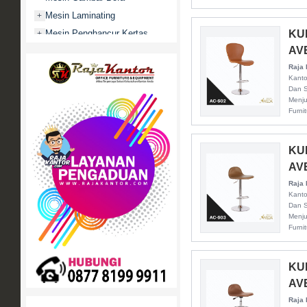
Mesin Laminating
+
Mesin Penghancur Kertas
KU
+
AV
Mesin Penghitung uang
+
Raja 
Mobile File / Roll O Pack
+
Kanto
Movitex
Dan S
Menju
Paper Cutter
+
Furni
Partisi Kantor
+
Promo
KU
Rak Serbaguna
+
AV
Ranjang Besi
+
Raja 
Sofa Kantor
+
Kanto
Dan S
Springbed
+
Menju
Furni
White Board / Papan Tulis
+
KU
AV
Raja 