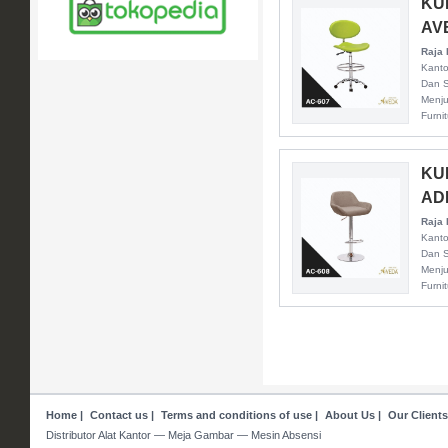
KU
AV
Raja 
Kanto
Dan S
Menju
Furni
KU
AD
Raja 
Kanto
Dan S
Menju
Furni
Home
|
Contact us
|
Terms and conditions of use
|
About Us
|
Our Clients
Distributor Alat Kantor — Meja Gambar — Mesin Absensi