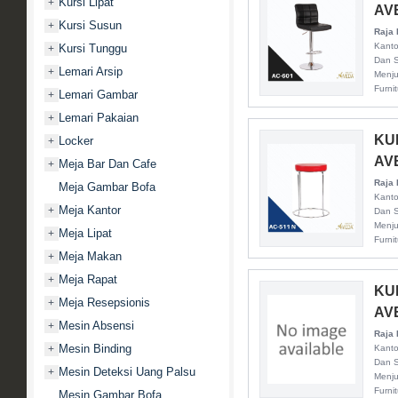
Kursi Lipat
+
AV
Kursi Susun
+
Raja 
Kanto
Kursi Tunggu
+
Dan S
Lemari Arsip
+
Menju
Furni
Lemari Gambar
+
Lemari Pakaian
+
KU
Locker
+
AV
Meja Bar Dan Cafe
+
Raja 
Meja Gambar Bofa
Kanto
Meja Kantor
+
Dan S
Menju
Meja Lipat
+
Furni
Meja Makan
+
Meja Rapat
+
KU
Meja Resepsionis
+
AV
Mesin Absensi
+
Raja 
Mesin Binding
+
Kanto
Dan S
Mesin Deteksi Uang Palsu
+
Menju
Furni
Mesin Gambar Bofa