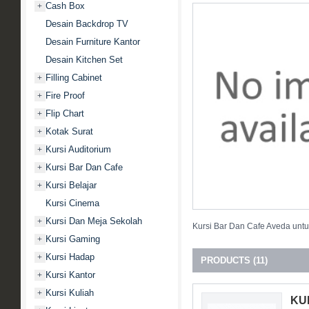
Cash Box
+
Desain Backdrop TV
Desain Furniture Kantor
Desain Kitchen Set
Filling Cabinet
+
Fire Proof
+
Flip Chart
+
Kotak Surat
+
Kursi Auditorium
+
Kursi Bar Dan Cafe
+
Kursi Belajar
+
Kursi Cinema
Kursi Dan Meja Sekolah
+
Kursi Bar Dan Cafe Aveda untu
Kursi Gaming
+
Kursi Hadap
+
PRODUCTS (11)
Kursi Kantor
+
Kursi Kuliah
+
KU