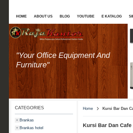
HOME
ABOUT US
BLOG
YOUTUBE
E KATALOG
S
"Your Office Equipment And
Furniture"
CATEGORIES
Home
Kursi Bar Dan C
Brankas
+
Kursi Bar Dan Cafe
Brankas hotel
+