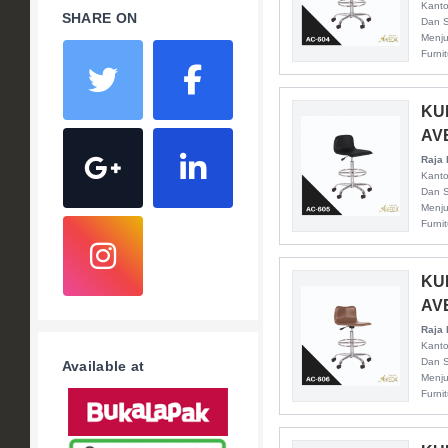
Kanto
SHARE ON
Dan S
Menju
Furni
KU
AV
Raja 
Kanto
Dan S
Menju
Furni
KU
AV
Raja 
Kanto
Dan S
Available at
Menju
Furni