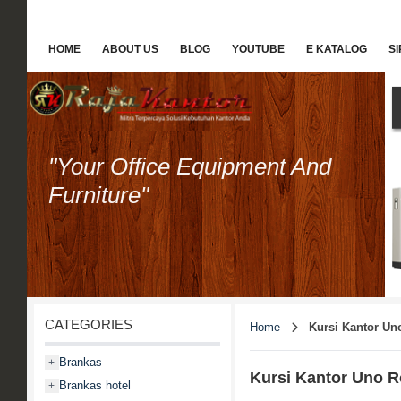
HOME
ABOUT US
BLOG
YOUTUBE
E KATALOG
S
"Your Office Equipment And
Furniture"
CATEGORIES
Home
Kursi Kantor U
Brankas
+
Kursi Kantor Uno 
Brankas hotel
+