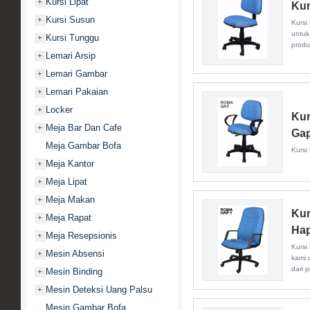
Kursi Lipat
+
Kur
Kursi Susun
+
Kursi
untuk
Kursi Tunggu
+
produ
Lemari Arsip
+
Lemari Gambar
+
Lemari Pakaian
+
Locker
+
Kur
Meja Bar Dan Cafe
+
Ga
Meja Gambar Bofa
Kursi
Meja Kantor
+
Meja Lipat
+
Meja Makan
+
Kur
Meja Rapat
+
Hap
Meja Resepsionis
+
Kursi
Mesin Absensi
+
kami 
dari p
Mesin Binding
+
Mesin Deteksi Uang Palsu
+
Mesin Gambar Bofa