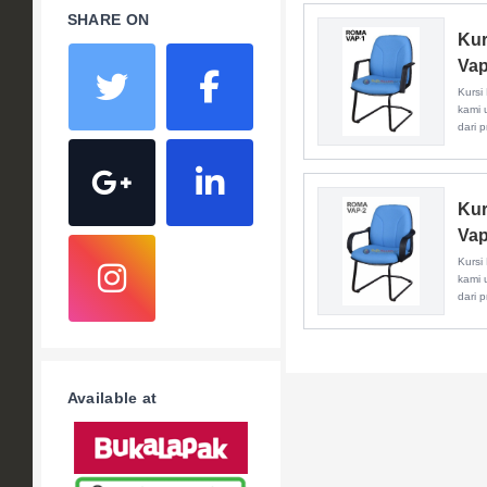
SHARE ON
Kur
Vap
Kursi
kami 
dari p
Kur
Vap
Kursi
kami 
dari p
Available at