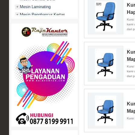
Kur
Mesin Laminating
+
Hap
Mesin Penghancur Kertas
+
Kursi
Mesin Penghitung uang
+
kami 
dari p
Mobile File / Roll O Pack
+
Movitex
Paper Cutter
+
Kur
Partisi Kantor
+
Ma
Promo
Kursi
Rak Serbaguna
+
kami 
dari p
Ranjang Besi
+
Sofa Kantor
+
Springbed
+
White Board / Papan Tulis
+
Kur
Ma
Kursi