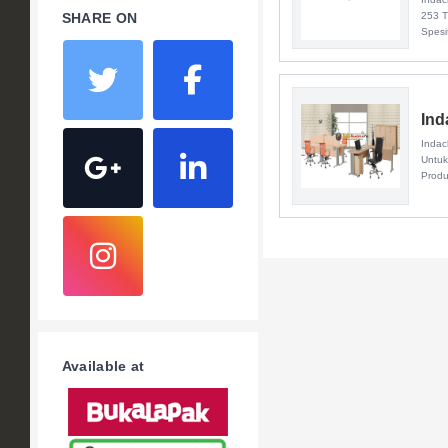
253 T
SHARE ON
Spesif
Ind
Indac
Untuk
Prod
Available at