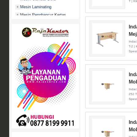
T | K
Mesin Laminating
+
Mesin Penghancur Kertas
+
Mesin Penghitung uang
+
Ind
Mobile File / Roll O Pack
+
Mej
Movitex
Indac
Paper Cutter
+
T-2 |
Spesif
Partisi Kantor
+
Promo
Rak Serbaguna
+
Ind
Ranjang Besi
+
Mob
Sofa Kantor
+
Indac
Springbed
+
252 T
Spesif
White Board / Papan Tulis
+
Ind
Mob
Indac