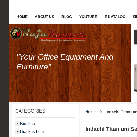
HOME
ABOUT US
BLOG
YOUTUBE
E KATALOG
S
"Your Office Equipment And
Furniture"
CATEGORIES
Home
Indachi Titanium
Brankas
+
Indachi Titanium Se
Brankas hotel
+