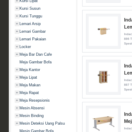
Kursi Lipat
+
Kursi Susun
+
Kursi Tunggu
+
Ind
Lemari Arsip
+
Lem
Lemari Gambar
+
Indac
Lemari Pakaian
+
886 T
Spesif
Locker
+
Meja Bar Dan Cafe
+
Meja Gambar Bofa
Ind
Meja Kantor
+
Lem
Meja Lipat
+
Indac
Meja Makan
+
887 T
Spesif
Meja Rapat
+
Meja Resepsionis
+
Mesin Absensi
+
Ind
Mesin Binding
+
Mej
Mesin Deteksi Uang Palsu
+
Indac
Mesin Gambar Bofa