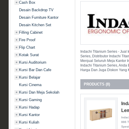
Cash Box
+
Desain Backdrop TV
Desain Furniture Kantor
Desain Kitchen Set
Filling Cabinet
+
Fire Proof
+
Flip Chart
+
Indachi Titanium Series - Jual
Kotak Surat
+
Series, Distributor Indachi Tit
Menjual Seluruh Meja Kantor I
Kursi Auditorium
+
Indachi Titanium Series, And
Kursi Bar Dan Cafe
+
Harga Dan Juga Diskon Yang 
Kursi Belajar
+
PRODUCTS (8)
Kursi Cinema
Kursi Dan Meja Sekolah
+
Kursi Gaming
+
Ind
Kursi Hadap
+
Lem
Kursi Kantor
+
Indac
Kursi Kuliah
+
886 T
Spesif