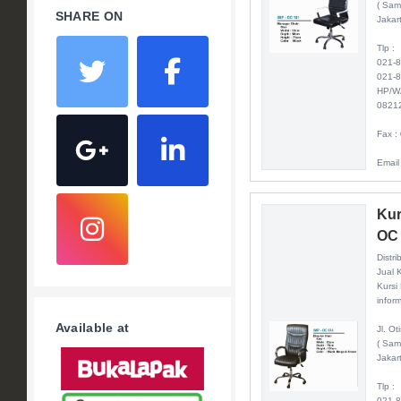
( Sam
SHARE ON
Jakar
Tlp :
021-
021-
HP/W
0821
Fax :
Email
Kur
OC
Distri
Jual 
Kursi
inform
Available at
Jl. O
( Sam
Jakar
Tlp :
021-