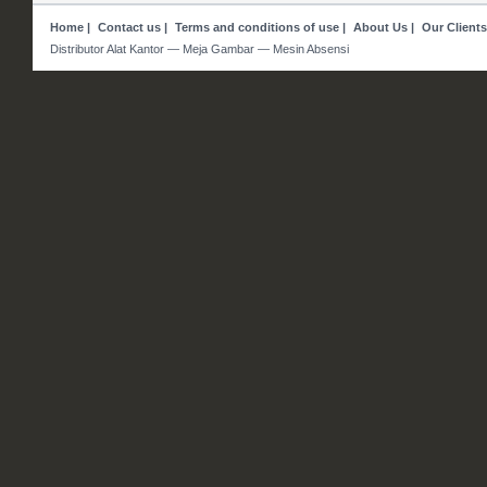
Home
|
Contact us
|
Terms and conditions of use
|
About Us
|
Our Clients
Distributor Alat Kantor — Meja Gambar — Mesin Absensi