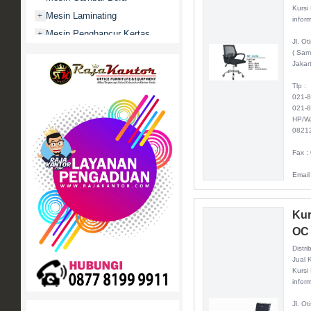
Kursi
Mesin Laminating
+
inform
Mesin Penghancur Kertas
+
Jl. O
Mesin Penghitung uang
+
( Sam
Jakar
Mobile File / Roll O Pack
+
Tlp :
Movitex
021-
Paper Cutter
+
021-
HP/W
Partisi Kantor
+
0821
Promo
Fax :
Rak Serbaguna
+
Email
Ranjang Besi
+
Sofa Kantor
+
Kur
Springbed
+
OC
White Board / Papan Tulis
+
Distri
Jual 
Kursi
inform
Jl. O