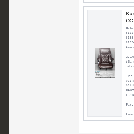
Kur
OC 
Distri
8133
8133-
8133-
kami d
Jl. O
( Sam
Jakar
Tlp :
021-
021-
HP/W
0821
Fax :
Email