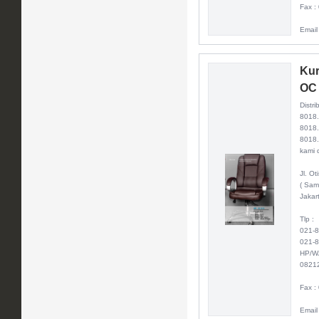
Fax :
Email
Kur
OC
Distri
8018
8018.
8018.
kami d
Jl. O
( Sam
Jakar
Tlp :
021-
021-
HP/W
0821
Fax :
Email