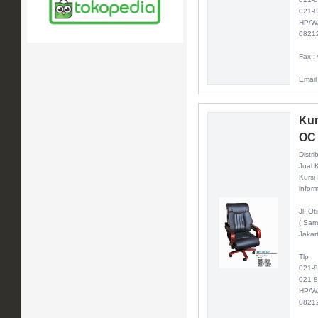
021-
HP/W
0821
Fax :
Email
Kur
OC
Distri
Jual 
Kursi
inform
Jl. O
( Sam
Jakar
Tlp :
021-
021-
HP/W
0821