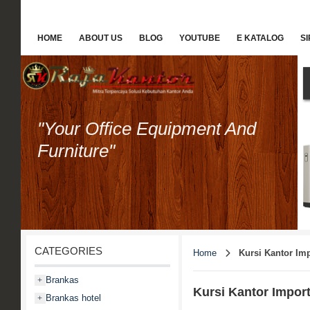
HOME
ABOUT US
BLOG
YOUTUBE
E KATALOG
S
"Your Office Equipment And
Furniture"
CATEGORIES
Home
Kursi Kantor Im
Brankas
+
Kursi Kantor Impor
Brankas hotel
+