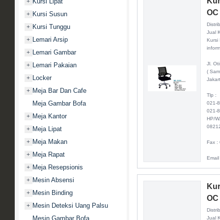
Kur
Kursi Lipat
+
OC
Kursi Susun
+
Distri
Kursi Tunggu
+
Jual 
Lemari Arsip
+
Kursi
inform
Lemari Gambar
+
Jl. O
Lemari Pakaian
+
( Sam
Locker
+
Jakar
Meja Bar Dan Cafe
+
Tlp :
Meja Gambar Bofa
021-
021-
Meja Kantor
+
HP/W
0821
Meja Lipat
+
Meja Makan
+
Fax :
Meja Rapat
+
Email
Meja Resepsionis
+
Mesin Absensi
+
Kur
Mesin Binding
+
OC
Mesin Deteksi Uang Palsu
+
Distri
Mesin Gambar Bofa
Jual 