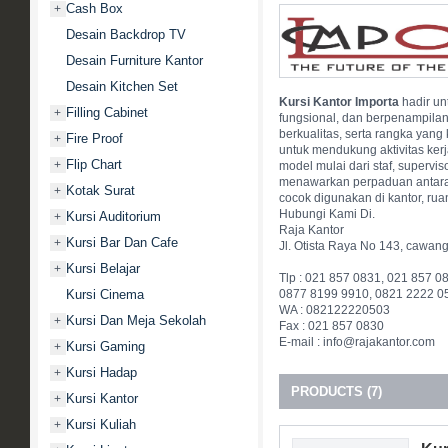
Cash Box
+
Desain Backdrop TV
Desain Furniture Kantor
Desain Kitchen Set
Kursi Kantor Importa
hadir un
Filling Cabinet
+
fungsional, dan berpenampilan
berkualitas, serta rangka yan
Fire Proof
+
untuk mendukung aktivitas kerj
Flip Chart
+
model mulai dari staf, supervis
menawarkan perpaduan antara 
Kotak Surat
+
cocok digunakan di kantor, ru
Hubungi Kami Di.
Kursi Auditorium
+
Raja Kantor
Kursi Bar Dan Cafe
+
Jl. Otista Raya No 143, cawan
Kursi Belajar
+
Tlp : 021 857 0831, 021 857 0
0877 8199 9910, 0821 2222 0
Kursi Cinema
WA : 082122220503
Kursi Dan Meja Sekolah
+
Fax : 021 857 0830
E-mail : info@rajakantor.com
Kursi Gaming
+
Kursi Hadap
+
PRODUCTS (7)
Kursi Kantor
+
Kursi Kuliah
+