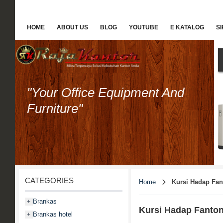
HOME
ABOUT US
BLOG
YOUTUBE
E KATALOG
S
"Your Office Equipment And
Furniture"
CATEGORIES
Home
Kursi Hadap Fan
Brankas
+
Kursi Hadap Fanton
Brankas hotel
+