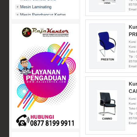
8570
Mesin Laminating
+
Email
Mesin Penghancur Kertas
+
Mesin Penghitung uang
+
Kur
Mobile File / Roll O Pack
+
PR
Movitex
Kursi
Paper Cutter
+
Kursi
Toko 
Partisi Kantor
+
Tlp :
8570
Promo
Email
Rak Serbaguna
+
Ranjang Besi
+
Kur
Sofa Kantor
+
CA
Springbed
+
Kursi
White Board / Papan Tulis
+
Kursi
Toko 
Tlp :
8570
Email