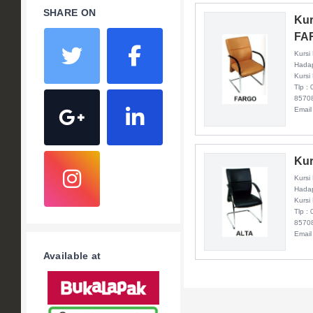
SHARE ON
Kur
FA
Kursi
Hadap
Kursi
Tlp :
8570
Email
Kur
Kursi
Hadap
Kursi
Tlp :
8570
Email
Available at