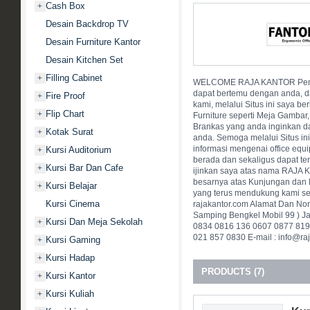
Cash Box
+
Desain Backdrop TV
Desain Furniture Kantor
Desain Kitchen Set
Filling Cabinet
+
WELCOME RAJA KANTOR Pengun
dapat bertemu dengan anda, da
Fire Proof
+
kami, melalui Situs ini saya 
Flip Chart
+
Furniture seperti Meja Gambar, 
Brankas yang anda inginkan d
Kotak Surat
+
anda. Semoga melalui Situs i
informasi mengenai office equ
Kursi Auditorium
+
berada dan sekaligus dapat te
Kursi Bar Dan Cafe
+
ijinkan saya atas nama RAJA
besarnya atas Kunjungan dan 
Kursi Belajar
+
yang terus mendukung kami sel
Kursi Cinema
rajakantor.com Alamat Dan Nome
Samping Bengkel Mobil 99 ) J
Kursi Dan Meja Sekolah
+
0834 0816 136 0607 0877 819
021 857 0830 E-mail : info@raj
Kursi Gaming
+
Kursi Hadap
+
PRODUCTS (7)
Kursi Kantor
+
Kursi Kuliah
+