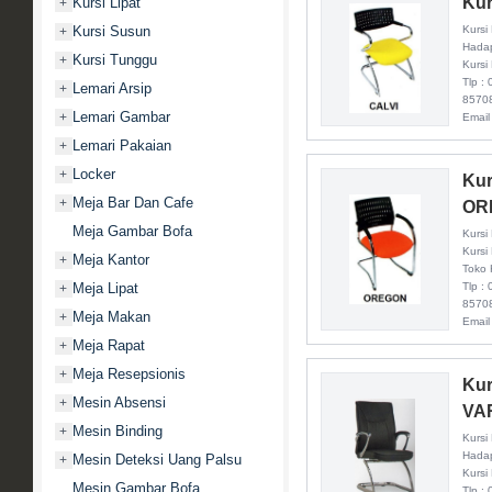
Kur
Kursi Lipat
+
Kursi Susun
Kursi
+
Hadap
Kursi Tunggu
+
Kursi
Tlp :
Lemari Arsip
+
8570
Lemari Gambar
+
Email
Lemari Pakaian
+
Locker
+
Kur
Meja Bar Dan Cafe
+
OR
Meja Gambar Bofa
Kursi
Kursi
Meja Kantor
+
Toko 
Meja Lipat
Tlp :
+
8570
Meja Makan
+
Email
Meja Rapat
+
Meja Resepsionis
+
Kur
Mesin Absensi
+
VA
Mesin Binding
+
Kursi
Hadap
Mesin Deteksi Uang Palsu
+
Kursi
Mesin Gambar Bofa
Tlp :