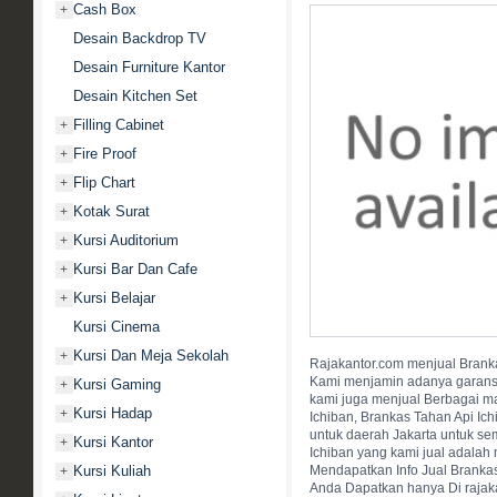
Cash Box
+
Desain Backdrop TV
Desain Furniture Kantor
Desain Kitchen Set
Filling Cabinet
+
Fire Proof
+
Flip Chart
+
Kotak Surat
+
Kursi Auditorium
+
Kursi Bar Dan Cafe
+
Kursi Belajar
+
Kursi Cinema
Kursi Dan Meja Sekolah
+
Rajakantor.com menjual Branka
Kami menjamin adanya garansi r
Kursi Gaming
+
kami juga menjual Berbagai ma
Kursi Hadap
+
Ichiban, Brankas Tahan Api Ic
untuk daerah Jakarta untuk se
Kursi Kantor
+
Ichiban yang kami jual adalah 
Kursi Kuliah
Mendapatkan Info Jual Brankas
+
Anda Dapatkan hanya Di raja