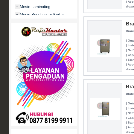
| Acc
Mesin Laminating
+
drawe
Mesin Penghancur Kertas
+
Mesin Penghitung uang
+
Bra
Mobile File / Roll O Pack
+
Brank
Movitex
| Out
Paper Cutter
+
| Ins
| Net
Partisi Kantor
+
| Cap
| Sta
Promo
| Acc
Rak Serbaguna
+
drawe
Ranjang Besi
+
Sofa Kantor
+
Bra
Springbed
+
Brank
White Board / Papan Tulis
+
| Out
| Ins
| Net
| Cap
| Sta
| Acc
drawe