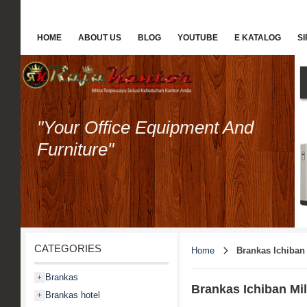
HOME
ABOUT US
BLOG
YOUTUBE
E KATALOG
S
"Your Office Equipment And
Furniture"
CATEGORIES
Home
Brankas Ichiban
Brankas
+
Brankas Ichiban Mi
Brankas hotel
+