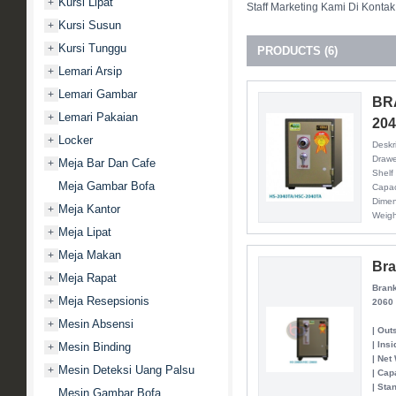
Kursi Lipat
+
Staff Marketing Kami Di Kontak
Kursi Susun
+
Kursi Tunggu
+
PRODUCTS (6)
Lemari Arsip
+
Lemari Gambar
+
BR
Lemari Pakaian
+
20
Locker
+
Deskr
Drawe
Meja Bar Dan Cafe
+
Shelf
Meja Gambar Bofa
Capac
Dime
Meja Kantor
+
Weigh
Meja Lipat
+
Meja Makan
+
Bra
Meja Rapat
+
Brank
Meja Resepsionis
+
2060
Mesin Absensi
+
| Out
| Ins
Mesin Binding
+
| Net
Mesin Deteksi Uang Palsu
+
| Cap
| Sta
Mesin Gambar Bofa