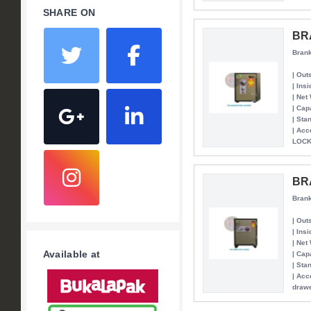
SHARE ON
BR
Brank
| Out
| Ins
| Net
| Cap
| Sta
| Ac
LOC
BR
Brank
| Out
| Ins
| Net
Available at
| Cap
| Sta
| Acc
drawe