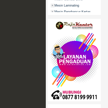
Mesin Laminating
+
Mesin Penghancur Kertas
+
Mesin Penghitung uang
+
Mobile File / Roll O Pack
+
Movitex
Paper Cutter
+
Partisi Kantor
+
Promo
Rak Serbaguna
+
Ranjang Besi
+
Sofa Kantor
+
Springbed
+
White Board / Papan Tulis
+