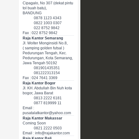
Cipagalo, No 307 (dekat pintu
tol buah batu),
BANDUNG
0878 1123 4343
0822 1003 0307
022 8752 9842
Fax : 022 8752 9842
Raja Kantor Semarang
Jl. Wolter Monginsidi No.8,
( samping golden futsal )
Pedurungan Tengah, Kec.
Pedurungan, Kota Semarang,
Jawa Tengah 50192
081901435351
081222313154
Fax : 024 7641 3369
Raja Kantor Bogor
Jl. KH. Abdullah Bin Nuh kota
bogor, Jawa Barat
0813 2222 6181
0877 819999 11
Email :
pusatalatkantor@yahoo.com
Raja Kantor Makassar
Coming Soon
0821 2222 0503
Email : info@rajakantor.com
Raja Kantor Bali