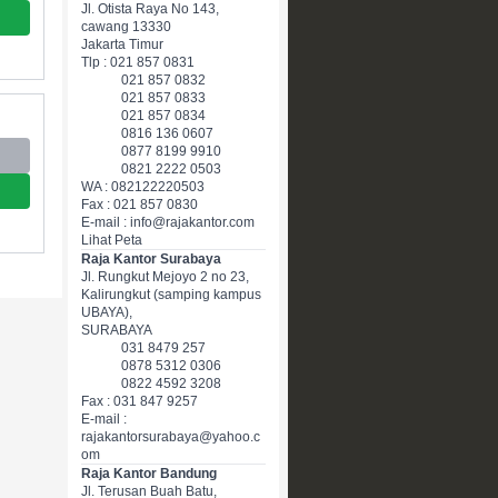
Jl. Otista Raya No 143,
cawang 13330
Jakarta Timur
Tlp : 021 857 0831
021 857 0832
021 857 0833
021 857 0834
0816 136 0607
0877 8199 9910
0821 2222 0503
WA : 082122220503
Fax : 021 857 0830
E-mail : info@rajakantor.com
Lihat Peta
Raja Kantor Surabaya
Jl. Rungkut Mejoyo 2 no 23,
Kalirungkut (samping kampus
UBAYA),
SURABAYA
031 8479 257
0878 5312 0306
0822 4592 3208
Fax : 031 847 9257
E-mail :
rajakantorsurabaya@yahoo.c
om
Raja Kantor Bandung
Jl. Terusan Buah Batu,