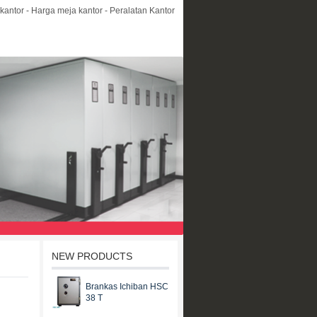
kantor - Harga meja kantor - Peralatan Kantor
NEW PRODUCTS
Brankas Ichiban HSC
38 T