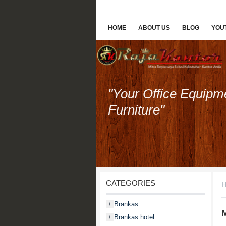
HOME
ABOUT US
BLOG
YOU
"Your Office Equipm
Furniture"
CATEGORIES
H
Brankas
+
Brankas hotel
+