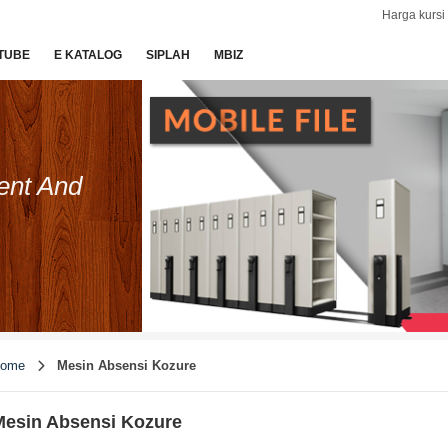
Harga kursi 
TUBE
E KATALOG
SIPLAH
MBIZ
ent And
ome
Mesin Absensi Kozure
Mesin Absensi Kozure