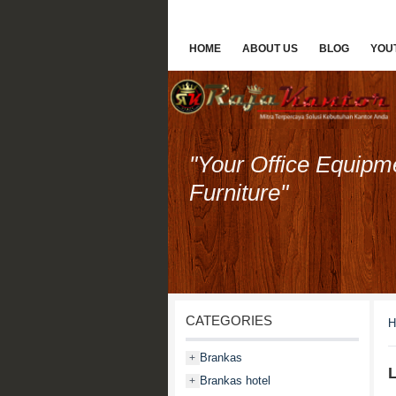
HOME
ABOUT US
BLOG
YOU
"Your Office Equipm
Furniture"
CATEGORIES
H
Brankas
+
L
Brankas hotel
+