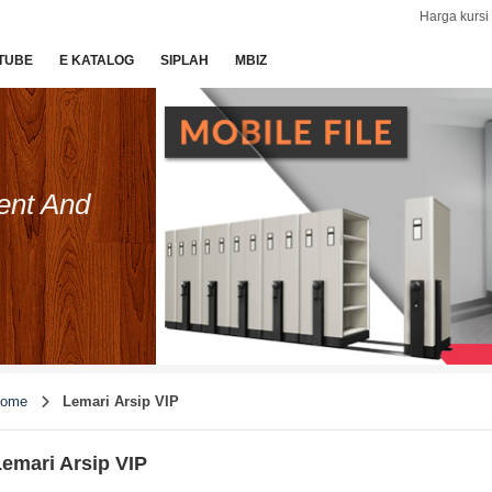
Harga kursi 
TUBE
E KATALOG
SIPLAH
MBIZ
ent And
ome
Lemari Arsip VIP
emari Arsip VIP