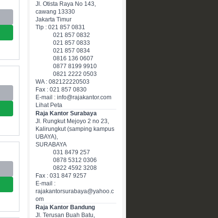
Jl. Otista Raya No 143,
cawang 13330
Jakarta Timur
Tlp : 021 857 0831
021 857 0832
021 857 0833
021 857 0834
0816 136 0607
0877 8199 9910
0821 2222 0503
WA : 082122220503
Fax : 021 857 0830
E-mail : info@rajakantor.com
Lihat Peta
Raja Kantor Surabaya
Jl. Rungkut Mejoyo 2 no 23,
Kalirungkut (samping kampus
UBAYA),
SURABAYA
031 8479 257
0878 5312 0306
0822 4592 3208
Fax : 031 847 9257
E-mail :
rajakantorsurabaya@yahoo.c
om
Raja Kantor Bandung
Jl. Terusan Buah Batu,