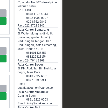
Cipagalo, No 307 (dekat pintu
tol buah batu),
BANDUNG
0878 1123 4343
0822 1003 0307
022 8752 9842
Fax : 022 8752 9842
Raja Kantor Semarang
Jl. Wolter Monginsidi No.8,
( samping golden futsal )
Pedurungan Tengah, Kec.
Pedurungan, Kota Semarang,
Jawa Tengah 50192
081901435351
081222313154
Fax : 024 7641 3369
Raja Kantor Bogor
Jl. KH. Abdullah Bin Nuh kota
bogor, Jawa Barat
0813 2222 6181
0877 819999 11
Email :
pusatalatkantor@yahoo.com
Raja Kantor Makassar
Coming Soon
0821 2222 0503
Email : info@rajakantor.com
Raja Kantor Bali