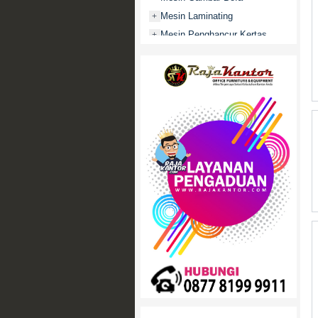
Mesin Laminating
+
Mesin Penghancur Kertas
+
Mesin Penghitung uang
+
Mobile File / Roll O Pack
+
Movitex
Paper Cutter
+
Partisi Kantor
+
Promo
Rak Serbaguna
+
Ranjang Besi
+
Sofa Kantor
+
Springbed
+
White Board / Papan Tulis
+