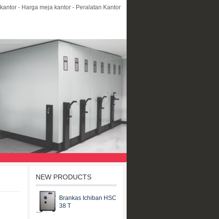
kantor - Harga meja kantor - Peralatan Kantor
NEW PRODUCTS
Brankas Ichiban HSC
38 T