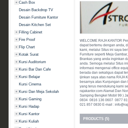
Cash Box
+
Desain Backdrop TV
Desain Furniture Kantor
Desain Kitchen Set
Filling Cabinet
+
Fire Proof
+
WELCOME RAJA KANTOR Pengun
dapat bertemu dengan anda, da
Flip Chart
+
kami, melalui Situs ini saya 
Kotak Surat
Furniture seperti Meja Gambar, 
+
Brankas yang anda inginkan d
Kursi Auditorium
+
anda. Semoga melalui Situs i
informasi mengenai office equ
Kursi Bar Dan Cafe
+
berada dan sekaligus dapat te
Kursi Belajar
+
ijinkan saya atas nama RAJA
besarnya atas Kunjungan dan 
Kursi Cinema
yang terus mendukung kami sel
rajakantor.com Alamat Dan Nome
Kursi Dan Meja Sekolah
+
Samping Bengkel Mobil 99 ) Jak
Kursi Gaming
+
0834  0816 136 0607  0877 8
021 857 0830 E-mail : info@raj
Kursi Hadap
+
Kursi Kantor
+
PRODUCTS (5)
Kursi Kuliah
+