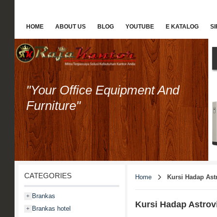
HOME
ABOUT US
BLOG
YOUTUBE
E KATALOG
S
"Your Office Equipment And
Furniture"
CATEGORIES
Home
Kursi Hadap Ast
Brankas
+
Kursi Hadap Astrov
Brankas hotel
+