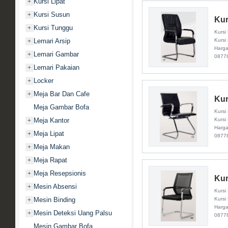
Kursi Lipat
+
Kursi Susun
+
Kur
Kursi Tunggu
+
Kursi
Lemari Arsip
Kursi
+
Harga
Lemari Gambar
+
0877
Lemari Pakaian
+
Locker
+
Meja Bar Dan Cafe
+
Kur
Meja Gambar Bofa
Kursi
Meja Kantor
Kursi
+
Harga
Meja Lipat
+
0877
Meja Makan
+
Meja Rapat
+
Meja Resepsionis
+
Kur
Mesin Absensi
+
Kursi
Mesin Binding
Kursi
+
Harga
Mesin Deteksi Uang Palsu
+
0877
Mesin Gambar Bofa