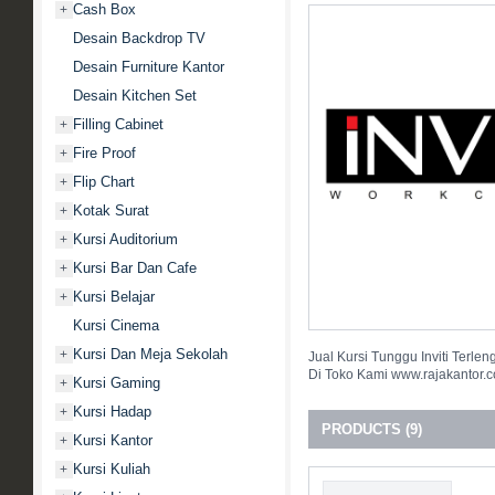
Cash Box
+
Desain Backdrop TV
Desain Furniture Kantor
Desain Kitchen Set
Filling Cabinet
+
Fire Proof
+
Flip Chart
+
Kotak Surat
+
Kursi Auditorium
+
Kursi Bar Dan Cafe
+
Kursi Belajar
+
Kursi Cinema
Kursi Dan Meja Sekolah
+
Jual Kursi Tunggu Inviti Terl
Di Toko Kami www.rajakantor.
Kursi Gaming
+
Kursi Hadap
+
PRODUCTS (9)
Kursi Kantor
+
Kursi Kuliah
+