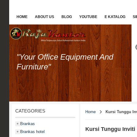
HOME
ABOUT US
BLOG
YOUTUBE
E KATALOG
S
"Your Office Equipment And
Furniture"
CATEGORIES
Home
Kursi Tunggu Inv
Brankas
+
Kursi Tunggu Inviti
Brankas hotel
+