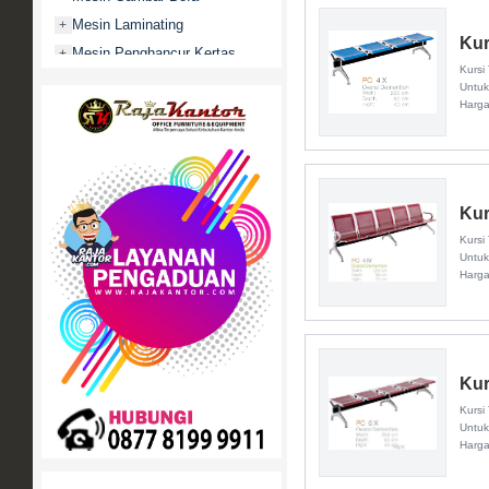
Mesin Laminating
+
Kur
Mesin Penghancur Kertas
+
Kursi
Mesin Penghitung uang
+
Untuk
Harg
Mobile File / Roll O Pack
+
Movitex
Paper Cutter
+
Partisi Kantor
+
Kur
Promo
Kursi
Rak Serbaguna
+
Untuk
Harg
Ranjang Besi
+
Sofa Kantor
+
Springbed
+
White Board / Papan Tulis
+
Kur
Kursi
Untuk
Harg