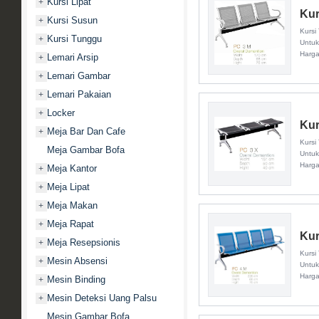
Kursi Lipat
+
Kur
Kursi Susun
+
Kursi
Kursi Tunggu
+
Untuk
Harg
Lemari Arsip
+
Lemari Gambar
+
Lemari Pakaian
+
Locker
+
Kur
Meja Bar Dan Cafe
+
Kursi
Meja Gambar Bofa
Untuk
Harg
Meja Kantor
+
Meja Lipat
+
Meja Makan
+
Meja Rapat
+
Kur
Meja Resepsionis
+
Kursi
Mesin Absensi
+
Untuk
Harg
Mesin Binding
+
Mesin Deteksi Uang Palsu
+
Mesin Gambar Bofa