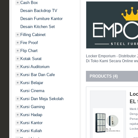
Cash Box
+
Desain Backdrop TV
Desain Furniture Kantor
Desain Kitchen Set
Filling Cabinet
+
Fire Proof
+
Flip Chart
+
Locker Emporium - Distributor
Kotak Surat
+
Di Toko Kami Secara Online w
Kursi Auditorium
+
Kursi Bar Dan Cafe
+
PRODUCTS (4)
Kursi Belajar
+
Kursi Cinema
Loc
Kursi Dan Meja Sekolah
+
EL 
Kursi Gaming
+
Merk 
Denga
Kursi Hadap
+
Penaw
Kursi Kantor
+
rajak
Locke
Kursi Kuliah
+