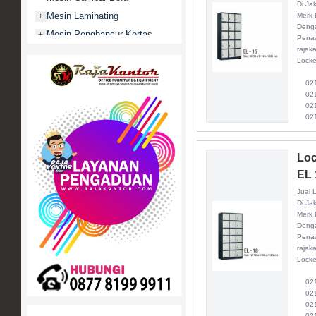
Di Ja
Mesin Laminating
+
Merk 
Denga
Mesin Penghancur Kertas
+
Penaw
rajak
Mesin Penghitung uang
+
Locke
Mobile File / Roll O Pack
+
021 
Movitex
021 
021 
Paper Cutter
+
021
Partisi Kantor
+
Promo
Loc
Rak Serbaguna
+
EL 
Ranjang Besi
+
Jual 
Sofa Kantor
+
Di Ja
Merk 
Springbed
+
Denga
White Board / Papan Tulis
+
Penaw
rajak
Locke
021 
021 
021 
021