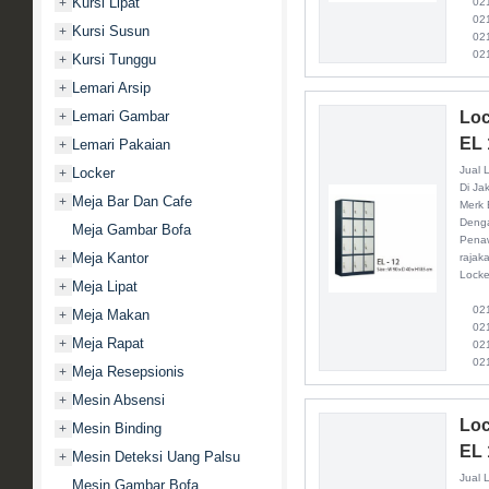
Kursi Lipat
+
021 
021 
Kursi Susun
+
021 
021
Kursi Tunggu
+
Lemari Arsip
+
Lemari Gambar
Loc
+
EL 
Lemari Pakaian
+
Jual 
Locker
+
Di Ja
Meja Bar Dan Cafe
+
Merk 
Denga
Meja Gambar Bofa
Penaw
Meja Kantor
+
rajak
Locke
Meja Lipat
+
021 
Meja Makan
+
021 
Meja Rapat
+
021 
021
Meja Resepsionis
+
Mesin Absensi
+
Loc
Mesin Binding
+
EL 
Mesin Deteksi Uang Palsu
+
Jual 
Mesin Gambar Bofa