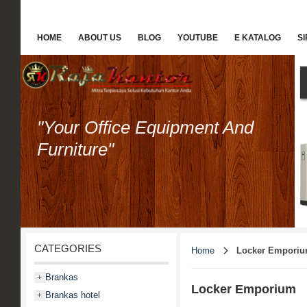
HOME
ABOUT US
BLOG
YOUTUBE
E KATALOG
S
"Your Office Equipment And
Furniture"
CATEGORIES
Home
Locker Empori
Brankas
+
Locker Emporium
Brankas hotel
+