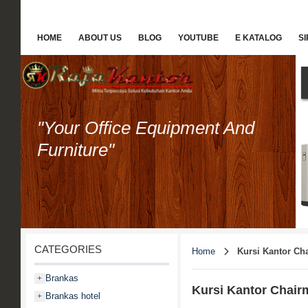
HOME
ABOUT US
BLOG
YOUTUBE
E KATALOG
S
"Your Office Equipment And
Furniture"
CATEGORIES
Home
Kursi Kantor Ch
Brankas
+
Kursi Kantor Chair
Brankas hotel
+