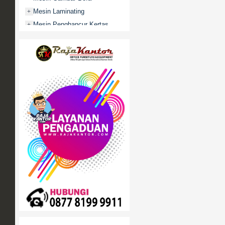
Mesin Laminating
+
Mesin Penghancur Kertas
+
Mesin Penghitung uang
+
Mobile File / Roll O Pack
+
Movitex
Paper Cutter
+
Partisi Kantor
+
Promo
Rak Serbaguna
+
Ranjang Besi
+
Sofa Kantor
+
Springbed
+
White Board / Papan Tulis
+