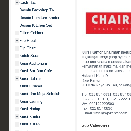
Cash Box
+
Desain Backdrop TV
Desain Furniture Kantor
Desain Kitchen Set
Filling Cabinet
+
Fire Proof
+
Flip Chart
+
Kursi Kantor Chairman
merupa
Kotak Surat
+
lingkungan kerja yang nyaman,
ergonomis serta menggunakan ma
Kursi Auditorium
+
kenyamanan maksimal dan meno
Kursi Bar Dan Cafe
+
digunakan untuk aktivitas kerj
Hubungi Kami Di.
Kursi Belajar
+
Raja Kantor
Jl. Otista Raya No 143, cawan
Kursi Cinema
Kursi Dan Meja Sekolah
+
Tlp : 021 857 0831, 021 857 0
0877 8199 9910, 0821 2222 0
Kursi Gaming
+
WA : 082122220503
Fax : 021 857 0830
Kursi Hadap
+
E-mail : info@rajakantor.com
Kursi Kantor
+
Kursi Kuliah
+
Sub Categories