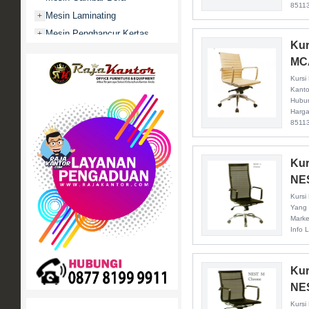
8511
Mesin Laminating
+
Mesin Penghancur Kertas
+
Kur
Mesin Penghitung uang
+
MC
Mobile File / Roll O Pack
+
Kursi
Movitex
Kanto
Hubun
Paper Cutter
+
Harga
Partisi Kantor
+
8511
Promo
Rak Serbaguna
+
Kur
Ranjang Besi
+
NE
Sofa Kantor
+
Kursi
Yang 
Springbed
+
Marke
White Board / Papan Tulis
Info 
+
Kur
NE
Kursi