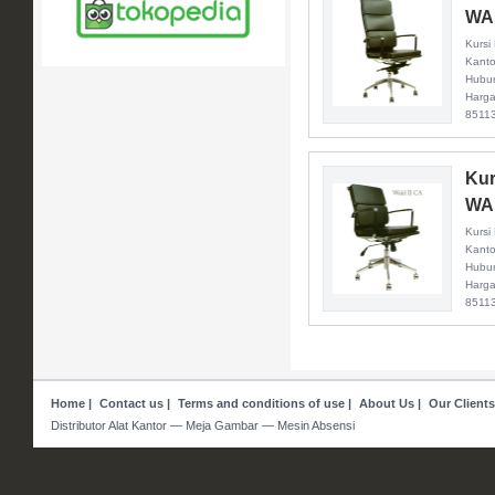
WA
Kursi
Kanto
Hubun
Harga
8511
Kur
WAL
Kursi
Kanto
Hubun
Harga
8511
Home
|
Contact us
|
Terms and conditions of use
|
About Us
|
Our Clients
Distributor Alat Kantor — Meja Gambar — Mesin Absensi