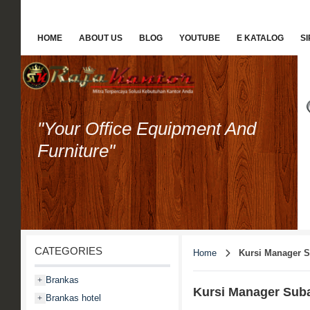
HOME
ABOUT US
BLOG
YOUTUBE
E KATALOG
S
"Your Office Equipment And
Furniture"
CATEGORIES
Home
Kursi Manager 
Brankas
+
Kursi Manager Sub
Brankas hotel
+