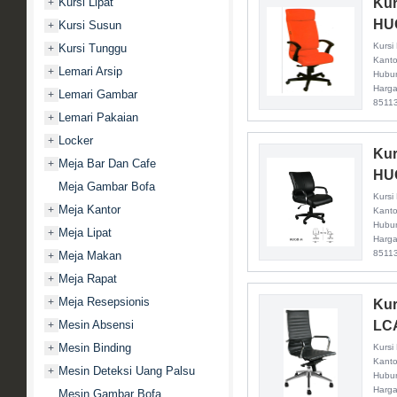
Kursi Lipat
Kur
+
HU
Kursi Susun
+
Kursi
Kursi Tunggu
+
Kanto
Lemari Arsip
+
Hubun
Harga
Lemari Gambar
+
8511
Lemari Pakaian
+
Locker
+
Kur
Meja Bar Dan Cafe
+
HU
Meja Gambar Bofa
Kursi
Meja Kantor
+
Kanto
Hubun
Meja Lipat
+
Harga
8511
Meja Makan
+
Meja Rapat
+
Meja Resepsionis
+
Kur
Mesin Absensi
LC
+
Mesin Binding
+
Kursi
Kanto
Mesin Deteksi Uang Palsu
+
Hubun
Harga
Mesin Gambar Bofa