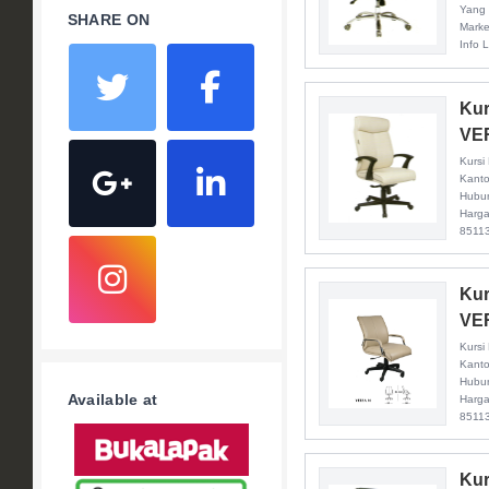
Yang 
SHARE ON
Marke
Info 
Kur
VE
Kursi
Kanto
Hubun
Harga
8511
Kur
VE
Kursi
Kanto
Hubun
Available at
Harga
8511
Kur