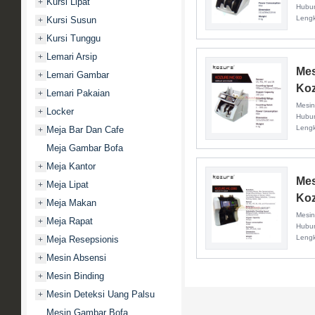
Kursi Lipat
+
Hubun
Leng
Kursi Susun
+
Kursi Tunggu
+
Lemari Arsip
+
Mes
Lemari Gambar
+
Koz
Lemari Pakaian
+
Mesin
Locker
+
Hubun
Leng
Meja Bar Dan Cafe
+
Meja Gambar Bofa
Meja Kantor
+
Mes
Meja Lipat
+
Koz
Meja Makan
+
Mesin
Meja Rapat
+
Hubun
Leng
Meja Resepsionis
+
Mesin Absensi
+
Mesin Binding
+
Mesin Deteksi Uang Palsu
+
Mesin Gambar Bofa