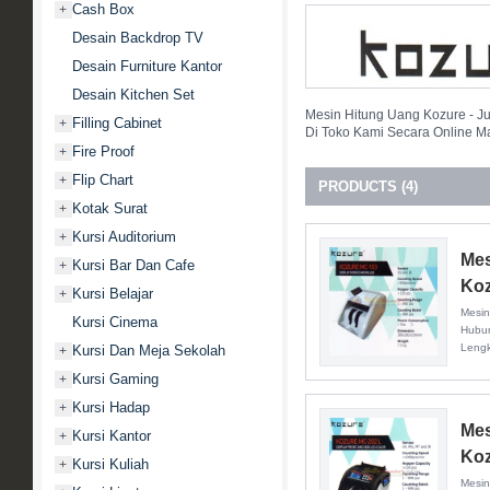
Cash Box
+
Desain Backdrop TV
Desain Furniture Kantor
Desain Kitchen Set
Mesin Hitung Uang Kozure - J
Filling Cabinet
+
Di Toko Kami Secara Online M
Fire Proof
+
Flip Chart
+
PRODUCTS (4)
Kotak Surat
+
Kursi Auditorium
+
Mes
Kursi Bar Dan Cafe
+
Koz
Kursi Belajar
+
Mesin
Kursi Cinema
Hubun
Leng
Kursi Dan Meja Sekolah
+
Kursi Gaming
+
Kursi Hadap
+
Mes
Kursi Kantor
+
Koz
Kursi Kuliah
+
Mesin