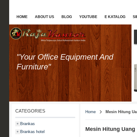
HOME
ABOUT US
BLOG
YOUTUBE
E KATALOG
S
"Your Office Equipment And
Furniture"
CATEGORIES
Home
Mesin Hitung U
Brankas
+
Mesin Hitung Uang
Brankas hotel
+