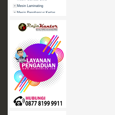
Mesin Laminating
+
Mesin Penghancur Kertas
+
Mesin Penghitung uang
+
Mobile File / Roll O Pack
+
Movitex
Paper Cutter
+
Partisi Kantor
+
Promo
Rak Serbaguna
+
Ranjang Besi
+
Sofa Kantor
+
Springbed
+
White Board / Papan Tulis
+