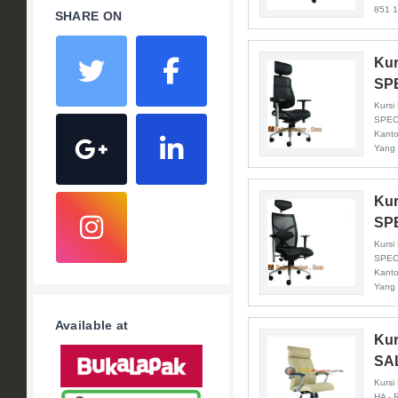
851 
SHARE ON
Kur
SP
Kursi 
SPECT
Kanto
Yang 
Kur
SP
Kursi 
SPECT
Kanto
Yang 
Available at
Kur
SA
Kursi
HA - 