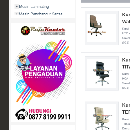
Mesin Laminating
+
Mesin Penghancur Kertas
+
Kur
Wa
Mesin Penghitung uang
+
Mobile File / Roll O Pack
Kursi
+
HTO -
Movitex
Savel
(021)
Paper Cutter
+
Partisi Kantor
+
Promo
Kur
TI
Rak Serbaguna
+
Ranjang Besi
Kursi
+
HCA -
Sofa Kantor
+
Savel
(021)
Springbed
+
White Board / Papan Tulis
+
Kur
TE
Kursi
- Raj
Denga