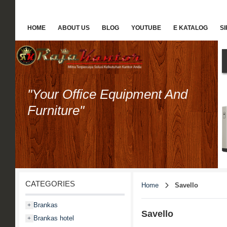
HOME
ABOUT US
BLOG
YOUTUBE
E KATALOG
S
"Your Office Equipment And
Furniture"
CATEGORIES
Home
Savello
Brankas
+
Savello
Brankas hotel
+