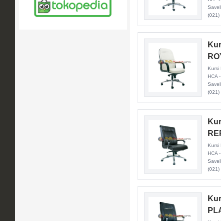
Savel
(021)
Kur
RO
Kursi
HCA -
Savel
(021)
Kur
RE
Kursi
HCA -
Savel
(021)
Kur
PL