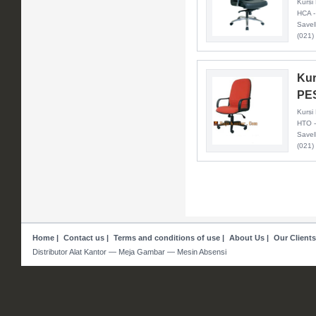
Kursi
HCA -
Savel
(021)
Kur
PE
Kursi
HTO -
Savel
(021)
Home
|
Contact us
|
Terms and conditions of use
|
About Us
|
Our Clients
Distributor Alat Kantor — Meja Gambar — Mesin Absensi