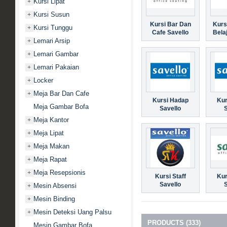
Kursi Lipat
+
Kursi Susun
+
Kursi Bar Dan
Kurs
Kursi Tunggu
+
Cafe Savello
Bela
Lemari Arsip
+
Lemari Gambar
+
Lemari Pakaian
+
Locker
+
Meja Bar Dan Cafe
+
Kursi Hadap
Kur
Meja Gambar Bofa
Savello
Meja Kantor
+
Meja Lipat
+
Meja Makan
+
Meja Rapat
+
Meja Resepsionis
+
Kursi Staff
Kur
Savello
Mesin Absensi
+
Mesin Binding
+
Mesin Deteksi Uang Palsu
+
PRODUCTS (333)
Mesin Gambar Bofa